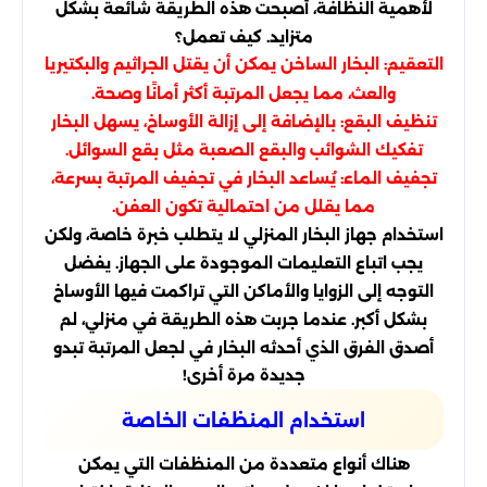
لأهمية النظافة، أصبحت هذه الطريقة شائعة بشكل
متزايد. كيف تعمل؟
التعقيم: البخار الساخن يمكن أن يقتل الجراثيم والبكتيريا
والعث، مما يجعل المرتبة أكثر أمانًا وصحة.
تنظيف البقع: بالإضافة إلى إزالة الأوساخ، يسهل البخار
تفكيك الشوائب والبقع الصعبة مثل بقع السوائل.
تجفيف الماء: يُساعد البخار في تجفيف المرتبة بسرعة،
مما يقلل من احتمالية تكون العفن.
استخدام جهاز البخار المنزلي لا يتطلب خبرة خاصة، ولكن
يجب اتباع التعليمات الموجودة على الجهاز. يفضل
التوجه إلى الزوايا والأماكن التي تراكمت فيها الأوساخ
بشكل أكبر. عندما جربت هذه الطريقة في منزلي، لم
أصدق الفرق الذي أحدثه البخار في لجعل المرتبة تبدو
جديدة مرة أخرى!
استخدام المنظفات الخاصة
هناك أنواع متعددة من المنظفات التي يمكن