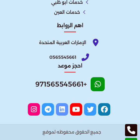
خدمات ابو ظبي
خدمات العين
اهم الروابط
الإمارات العربية المتحدة​
0565545661
احجز موعد
+971565545661
جميع الحقوق محفوظه لموقع