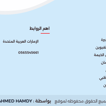
اهم الروابط
رة
الإمارات العربية المتحدة​
لقيوين
0565545661
الخيمة
ان
ظبي
ن
بواسطة :
AHMED HAMDY
ميع الحقوق محفوظه لموقع