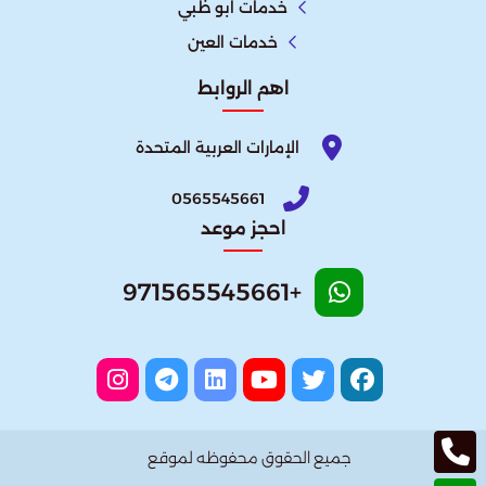
خدمات ابو ظبي
خدمات العين
اهم الروابط
الإمارات العربية المتحدة​
0565545661
احجز موعد
+971565545661
جميع الحقوق محفوظه لموقع