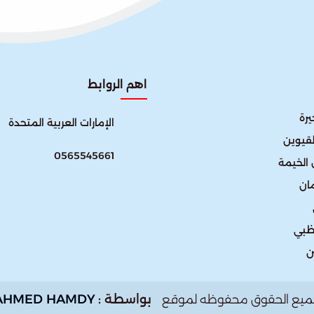
اهم الروابط
رة
الإمارات العربية المتحدة​
لقيوين
0565545661
الخيمة
ان
ظبي
ن
بواسطة :
AHMED HAMDY
ميع الحقوق محفوظه لموقع