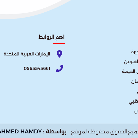
اهم الروابط
يرة
الإمارات العربية المتحدة​
لقيوين
0565545661
الخيمة
ان
ظبي
ن
بواسطة :
AHMED HAMDY
ميع الحقوق محفوظه لموقع