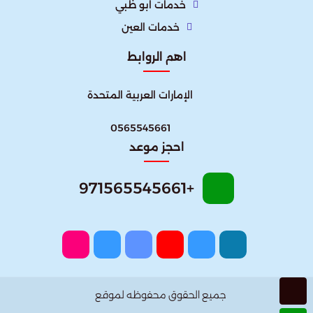
خدمات ابو ظبي
خدمات العين
اهم الروابط
الإمارات العربية المتحدة​
0565545661
احجز موعد
+971565545661
جميع الحقوق محفوظه لموقع