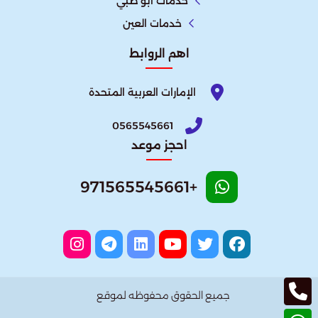
خدمات ابو ظبي
خدمات العين
اهم الروابط
الإمارات العربية المتحدة​
0565545661
احجز موعد
+971565545661
جميع الحقوق محفوظه لموقع