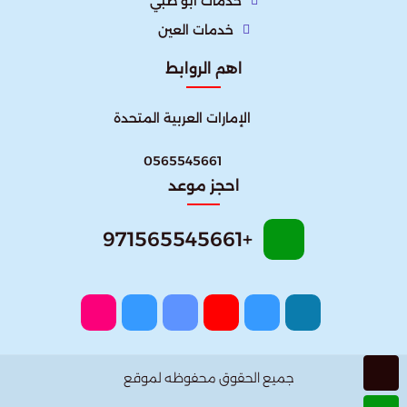
خدمات ابو ظبي
خدمات العين
اهم الروابط
الإمارات العربية المتحدة​
0565545661
احجز موعد
+971565545661
جميع الحقوق محفوظه لموقع