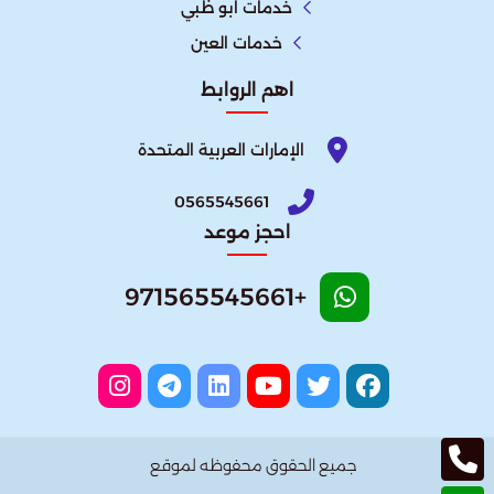
خدمات ابو ظبي
خدمات العين
اهم الروابط
الإمارات العربية المتحدة​
0565545661
احجز موعد
+971565545661
جميع الحقوق محفوظه لموقع