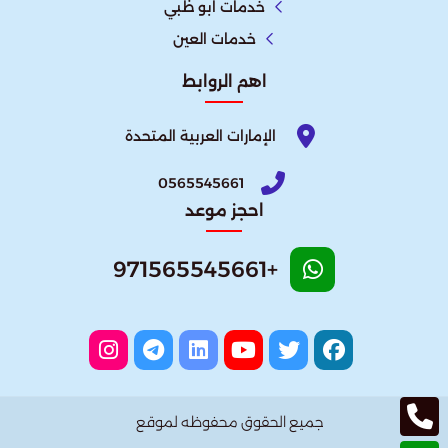
خدمات ابو ظبي
خدمات العين
اهم الروابط
الإمارات العربية المتحدة​
0565545661
احجز موعد
+971565545661
جميع الحقوق محفوظه لموقع