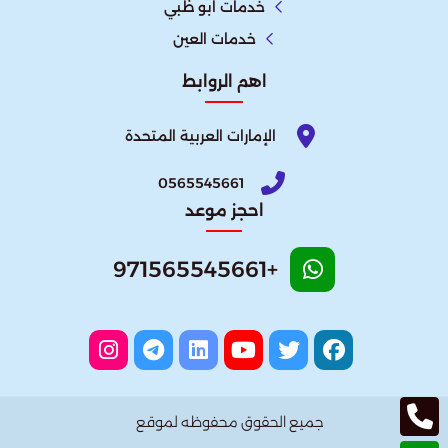
خدمات ابو ظبي
خدمات العين
اهم الروابط
الإمارات العربية المتحدة​
0565545661
احجز موعد
+971565545661
جميع الحقوق محفوظه لموقع