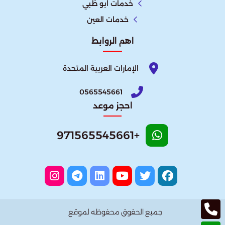
خدمات ابو ظبي
خدمات العين
اهم الروابط
الإمارات العربية المتحدة​
0565545661
احجز موعد
+971565545661
جميع الحقوق محفوظه لموقع