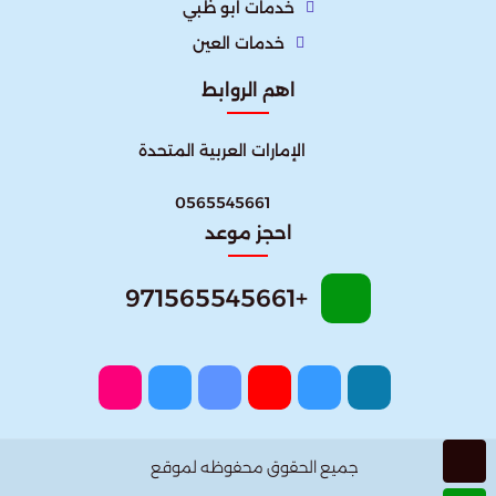
خدمات ابو ظبي
خدمات العين
اهم الروابط
الإمارات العربية المتحدة​
0565545661
احجز موعد
+971565545661
جميع الحقوق محفوظه لموقع