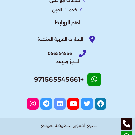
خدمات ابو ظبي
خدمات العين
اهم الروابط
الإمارات العربية المتحدة​
0565545661
احجز موعد
+971565545661
جميع الحقوق محفوظه لموقع