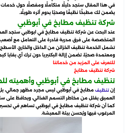
في هذا المقال ستجد دليلًا متكاملًا ومفصلًا حول خدمات تنظ
يضمن لك مطبخًا نظيفًا وصحيًا يدوم أثره طويلًا.
شركة تنظيف مطابخ في أبوظبي
عند البحث عن شركة تنظيف مطابخ في ابوظبي ستجد العديد م
المتخصصة على فرق مدربة قادرة على التعامل مع أصعب أنو
تشمل الخدمة تنظيف الخزائن من الداخل والخارج، الأسطح ال
ومعتمدة صحيًا، تضمن إزالة البكتيريا دون ترك أي بقايا كيم
للتعرف على المزيد من خدماتنا
شركة تنظيف مطابخ
تنظيف مطابخ في أبوظبي وأهميته للص
إن
مطابخ في أبوظبي ليس مجرد مظهر جمالي، بل ضرور
تنظيف
العميق يقلل من مخاطر التسمم الغذائي، ويحافظ على سل
كما أن شركة تنظيف مطابخ في ابوظبي تساهم في تحسين جودة
المرغوب فيها ويُحسن بيئة المعيشة.