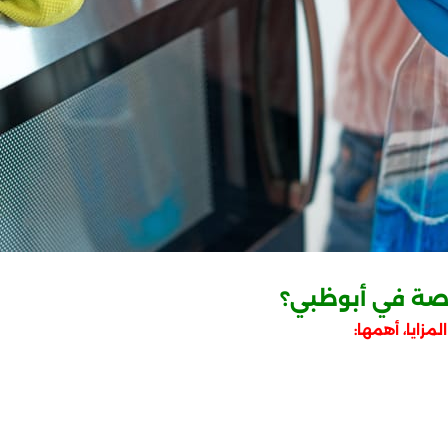
صة في أبوظبي؟
زايا، أهمها: