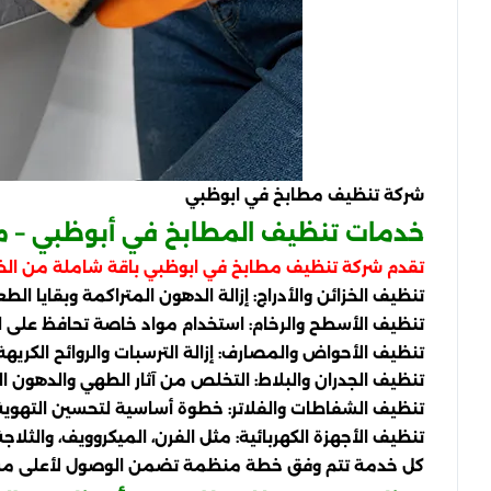
شركة تنظيف مطابخ في ابوظبي
خدمات تنظيف المطابخ في أبوظبي – م
تقدم شركة تنظيف مطابخ في ابوظبي باقة شاملة من الخ
تنظيف الخزائن والأدراج: إزالة الدهون المتراكمة وبقايا ال
تنظيف الأسطح والرخام: استخدام مواد خاصة تحافظ على 
تنظيف الأحواض والمصارف: إزالة الترسبات والروائح الكريهة.
تنظيف الجدران والبلاط: التخلص من آثار الطهي والدهون ال
تنظيف الشفاطات والفلاتر: خطوة أساسية لتحسين التهوية
تنظيف الأجهزة الكهربائية: مثل الفرن، الميكروويف، والثلا
كل خدمة تتم وفق خطة منظمة تضمن الوصول لأعلى مس