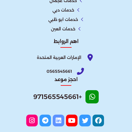
خدمات عجمان
خدمات دبي
خدمات ابو ظبي
خدمات العين
اهم الروابط
الإمارات العربية المتحدة​
0565545661
احجز موعد
+971565545661