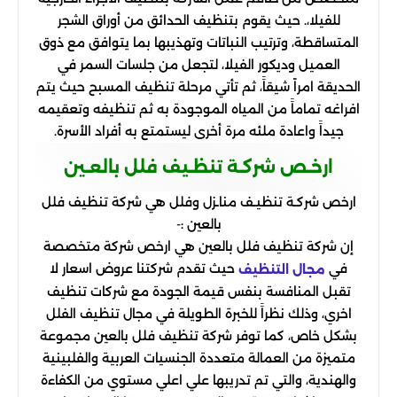
للفيلا،. حيث يقوم بتنظيف الحدائق من أوراق الشجر
المتساقطة، وترتيب النباتات وتهذيبها بما يتوافق مع ذوق
العميل وديكور الفيلا، لتجعل من جلسات السمر في
الحديقة امراً شيقاََ، ثم تأتي مرحلة تنظيف المسبح حيث يتم
افراغه تماماََ من المياه الموجودة به ثم تنظيفه وتعقيمه
جيداََ واعادة ملئه مرة أخرى ليستمتع به أفراد الأسرة.
ارخـص شركـة تنظـيف فلل بالعـين
ارخص شركـة تنظيـف مناـزل وفلل هي شركة تنظيف فلل
بالعين :-
إن شركة تنظيف فلل بالعين هي ارخص شركة متخصصة
في
حيث تقدم شركتنا عروض اسعار لا
مجال التنظيف
تقبل المنافسة بنفس قيمة الجودة مع شركات تنظيف
اخري، وذلك نظراََ للخبرة الطويلة في مجال تنظيف الفلل
بشكل خاص، كما توفر شركة تنظيف فلل بالعين مجموعة
متميزة من العمالة متعددة الجنسيات العربية والفلبينية
والهندية، والتي تم تدريبها علي اعلي مستوي من الكفاءة