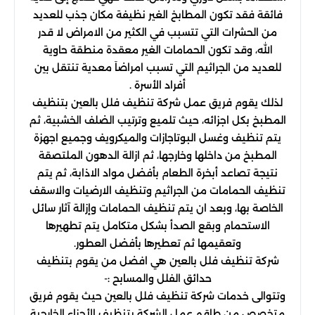
فائقة فقد تكون المطابخ الغير نظيفة مكان جذب للعديد
من الحشرات التي تتسبب في الكثير من الامراض لا قدر
الله، وقد تكون الحمامات الغير معقدة منطقة حاوية
للعديد من الجراثيم التي تسبب امراضاَ معدية تنتقل بين
أفراد الأسرة .
لذلك يقوم فريق عمل شركة تنظيف فلل بالعين بتنظيف
المطبخ بكل اجزائه، حيث تلميع وترتيب الضلف الخشبية، ثم
يتم تنظيف وغسل البوتاجازات والميكرويف وجميع اجهزة
المطبخ من داخلها وخارجها، ثم ازالة الدهون الملتصقة
نتيجة تصاعد أبخرة الطعام بأفضل مواد الاذابة، ثم يتم
تنظيف الحمامات من الجراثيم وتنظيف الارضيات والاسقف
الخاصة بها، وبعد ان يتم تنظيف الحمامات وإزالة آثار سائل
الاستحمام وبقع الصدأ بشكل متكامل يتم تطهيرها
وتعقيمها ثم تعطيرها بأفضل العطور.
شركة تنظيف فلل بالعين هي افضل من يقوم بتنظيف
حدائق الفلل والمسابح :-
وتتوالى خدمات شركة تنظيف فلل بالعين حيث يقوم فريق
متخصص من طاقم عمل الشركة بتنظيف الأجزاء الخارجية