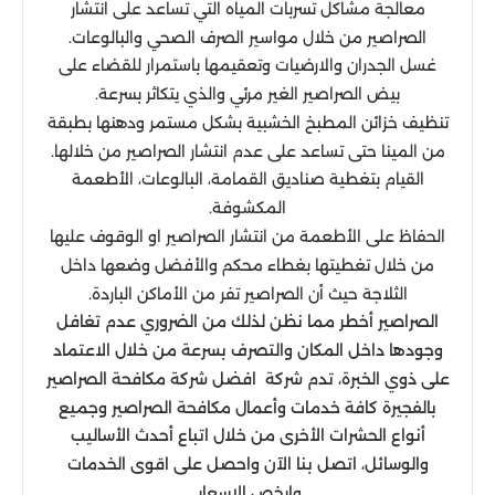
معالجة مشاكل تسربات المياه التي تساعد على انتشار
الصراصير من خلال مواسير الصرف الصحي والبالوعات.
غسل الجدران والارضيات وتعقيمها باستمرار للقضاء على
بيض الصراصير الغير مرئي والذي يتكاثر بسرعة.
تنظيف خزائن المطبخ الخشبية بشكل مستمر ودهنها بطبقة
من المينا حتى تساعد على عدم انتشار الصراصير من خلالها.
القيام بتغطية صناديق القمامة، البالوعات، الأطعمة
المكشوفة.
الحفاظ على الأطعمة من انتشار الصراصير او الوقوف عليها
من خلال تغطيتها بغطاء محكم والأفضل وضعها داخل
الثلاجة حيث أن الصراصير تفر من الأماكن الباردة.
الصراصير أخطر مما نظن لذلك من الضروري عدم تغافل
وجودها داخل المكان والتصرف بسرعة من خلال الاعتماد
على ذوي الخبرة، تدم شركة افضل شركة مكافحة الصراصير
بالفجيرة كافة خدمات وأعمال مكافحة الصراصير وجميع
أنواع الحشرات الأخرى من خلال اتباع أحدث الأساليب
والوسائل، اتصل بنا الآن واحصل على اقوى الخدمات
وارخص الاسعار.