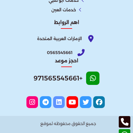
خدمات ابو ظبي
خدمات العين
اهم الروابط
الإمارات العربية المتحدة​
0565545661
احجز موعد
+971565545661
جميع الحقوق محفوظه لموقع